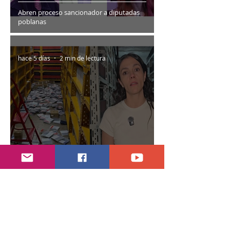
Abren proceso sancionador a diputadas
poblanas
hace 5 días
2 min de lectura
Encuentran daños a la videoteca de Canal
Once
30 jul
2 min de lectura