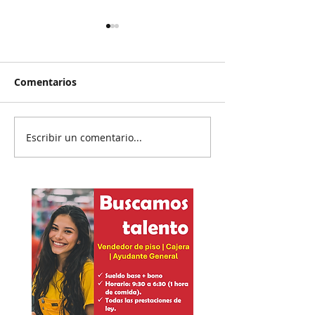
Comentarios
Escribir un comentario...
Reanudan
Prisión preven
parcialmente
exgobernador 
exportación del
Ayotzinapa
aguacate