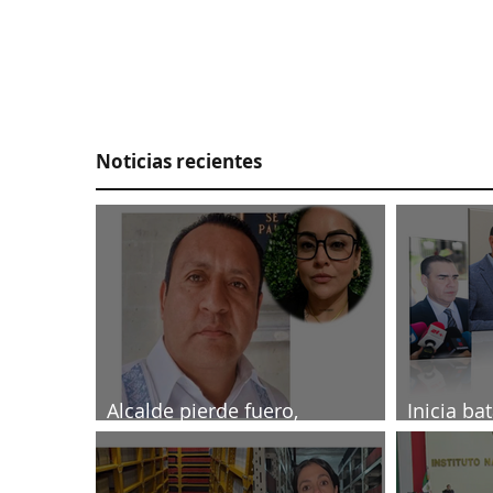
Noticias recientes
Alcalde pierde fuero,
Inicia ba
investigado por muerte de
2027
periodista