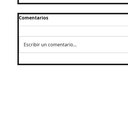
Comentarios
Escribir un comentario...
Ingresan al penal a exgobernador
Angel Aguirre