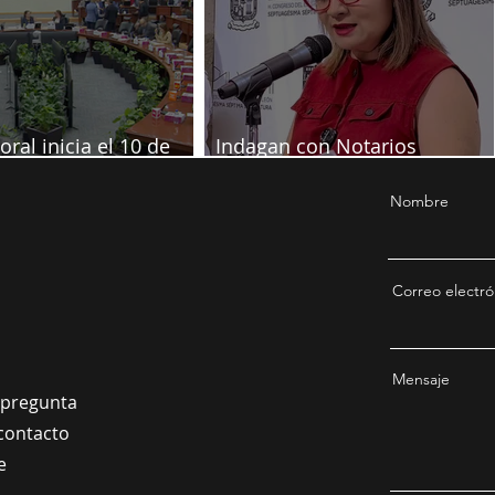
oral inicia el 10 de
Indagan con Notarios
re
información por juicio contra
Samuel
Nombre
Correo electró
Mensaje
a pregunta
contacto
e