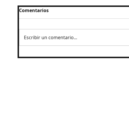
Comentarios
Escribir un comentario...
Detienen a exgobernador de Guerrero
por caso Ayotzinapa