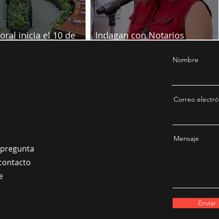
oral inicia el 10 de
Indagan con Notarios
re
información por juicio contra
Samuel
Nombre
Correo electró
Mensaje
a pregunta
contacto
e
Enviar