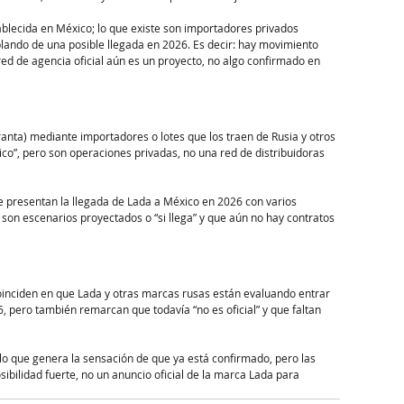
blecida en México; lo que existe son importadores privados 
ando de una posible llegada en 2026. Es decir: hay movimiento 
red de agencia oficial aún es un proyecto, no algo confirmado en 
nta) mediante importadores o lotes que los traen de Rusia y otros 
o”, pero son operaciones privadas, no una red de distribuidoras 
 presentan la llegada de Lada a México en 2026 con varios 
on escenarios proyectados o “si llega” y que aún no hay contratos 
oinciden en que Lada y otras marcas rusas están evaluando entrar 
 pero también remarcan que todavía “no es oficial” y que faltan 
o que genera la sensación de que ya está confirmado, pero las 
ibilidad fuerte, no un anuncio oficial de la marca Lada para 