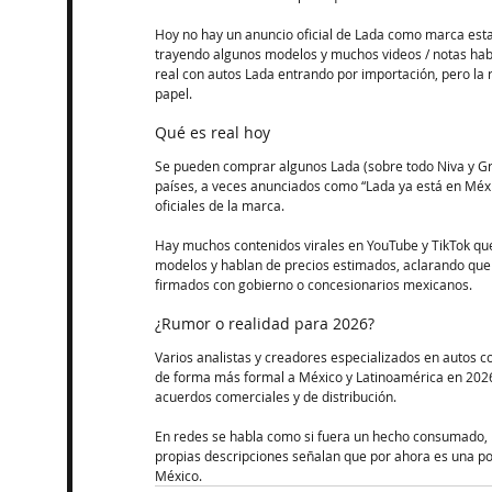
Hoy no hay un anuncio oficial de Lada como marca esta
trayendo algunos modelos y muchos videos / notas habl
real con autos Lada entrando por importación, pero la 
papel.​​
Qué es real hoy
Se pueden comprar algunos Lada (sobre todo Niva y Gra
países, a veces anunciados como “Lada ya está en Méxic
oficiales de la marca.​​
Hay muchos contenidos virales en YouTube y TikTok que
modelos y hablan de precios estimados, aclarando que s
firmados con gobierno o concesionarios mexicanos.​
¿Rumor o realidad para 2026?
Varios analistas y creadores especializados en autos c
de forma más formal a México y Latinoamérica en 2026,
acuerdos comerciales y de distribución.​
En redes se habla como si fuera un hecho consumado, l
propias descripciones señalan que por ahora es una pos
México.