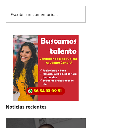
Escribir un comentario...
Reanudan
Prisión preven
parcialmente
exgobernador 
exportación del
Ayotzinapa
aguacate
Noticias recientes