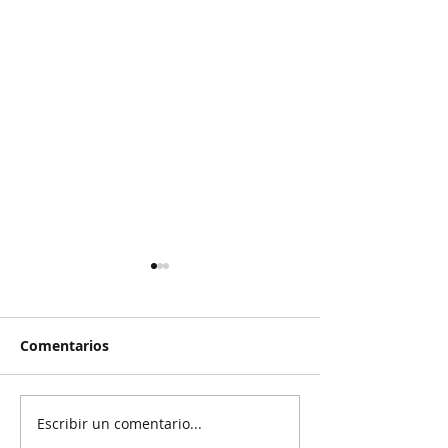
Comentarios
Escribir un comentario...
Rechazan propuesta de
El Pato se salv