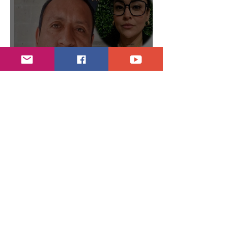
Alcalde pierde fuero, investigado por muerte
de periodista
hace 4 días
1 min de lectura