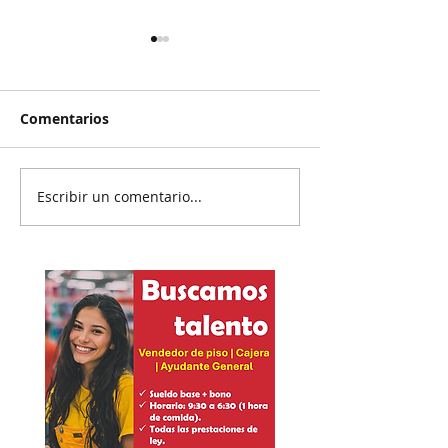
Comentarios
Escribir un comentario...
Reanudan
Prisión preven
parcialmente
exgobernador 
exportación del
Ayotzinapa
aguacate