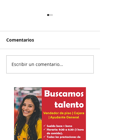
Comentarios
Abre IEENL va
Escribir un comentario...
Abren proceso
sancionador a
diputadas poblanas