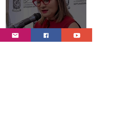
Indagan con Notarios información por juicio
contra Samuel
26 jul
3 min de lectura
Alcaldesa ofende a adulto mayor en pleno