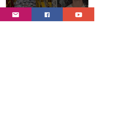
Encuentran daños a la videoteca de Canal
Once
30 jul
2 min de lectura
Año electoral inicia el 10 de septiembre