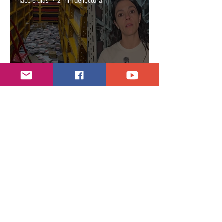
hace 6 días
2 min de lectura
Encuentran daños a la videoteca de Canal
Once
30 jul
2 min de lectura