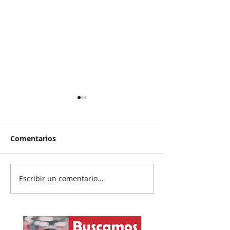
Comentarios
Escribir un comentario...
Reanudan
Prisión preven
parcialmente
exgobernador 
exportación del
Ayotzinapa
aguacate