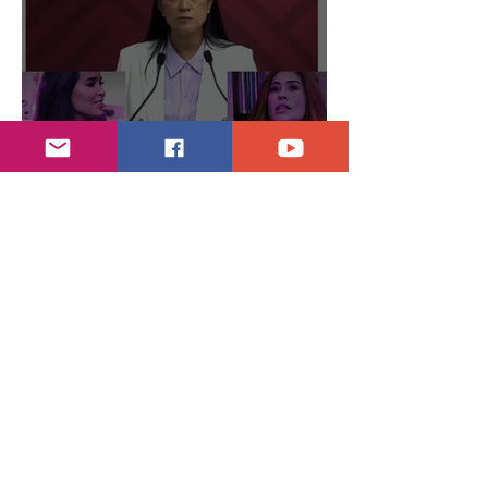
Abren proceso sancionador a diputadas
poblanas
hace 3 días
2 min de lectura
Encuentran daños a la videoteca de Canal
Once