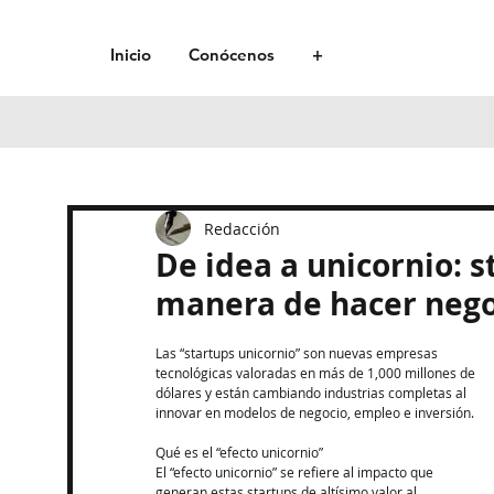
Inicio
Conócenos
+
Redacción
De idea a unicornio: 
manera de hacer nego
Las “startups unicornio” son nuevas empresas 
tecnológicas valoradas en más de 1,000 millones de 
dólares y están cambiando industrias completas al 
innovar en modelos de negocio, empleo e inversión.​
Qué es el “efecto unicornio”
El “efecto unicornio” se refiere al impacto que 
generan estas startups de altísimo valor al 