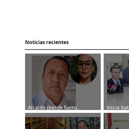
Noticias recientes
Alcalde pierde fuero,
Inicia ba
investigado por muerte de
2027
periodista