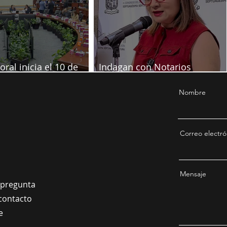
oral inicia el 10 de
Indagan con Notarios
re
información por juicio contra
Samuel
Nombre
Correo electró
Mensaje
a pregunta
contacto
e