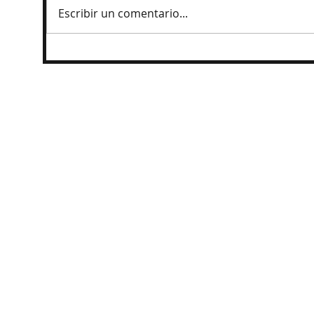
Escribir un comentario...
Ingresan al penal a exgobernador
Angel Aguirre