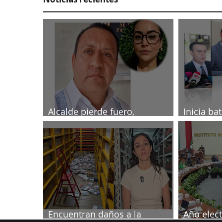
Alcalde pierde fuero,
Inicia ba
investigado por muerte de
2027
periodista
Encuentran daños a la
Año elect