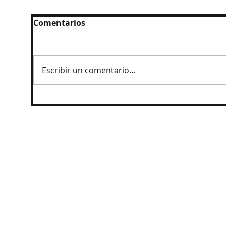
Comentarios
Escribir un comentario...
Prisión preventiva a exgobernador por
caso Ayotzinapa