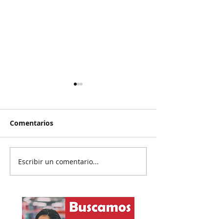
Comentarios
Escribir un comentario...
Reanudan
Prisión preven
parcialmente
exgobernador 
exportación del
Ayotzinapa
aguacate