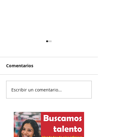
Comentarios
Escribir un comentario...
Reanudan
Prisión preven
parcialmente
exgobernador 
exportación del
Ayotzinapa
aguacate