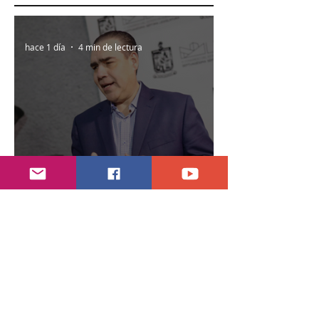
hace 1 día
4 min de lectura
Antes del presupuesto es el Tesorero:
Heriberto
hace 3 días
3 min de lectura