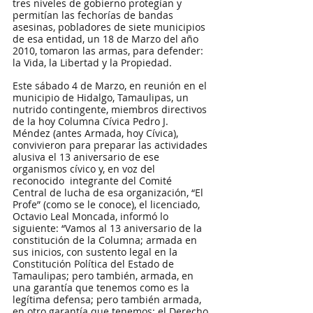
tres niveles de gobierno protegían y 
permitían las fechorías de bandas 
asesinas, pobladores de siete municipios 
de esa entidad, un 18 de Marzo del año 
2010, tomaron las armas, para defender: 
la Vida, la Libertad y la Propiedad.
Este sábado 4 de Marzo, en reunión en el 
municipio de Hidalgo, Tamaulipas, un 
nutrido contingente, miembros directivos 
de la hoy Columna Cívica Pedro J. 
Méndez (antes Armada, hoy Cívica), 
convivieron para preparar las actividades 
alusiva el 13 aniversario de ese 
organismos cívico y, en voz del 
reconocido  integrante del Comité 
Central de lucha de esa organización, “El 
Profe” (como se le conoce), el licenciado, 
Octavio Leal Moncada, informó lo 
siguiente: “Vamos al 13 aniversario de la 
constitución de la Columna; armada en 
sus inicios, con sustento legal en la 
Constitución Política del Estado de 
Tamaulipas; pero también, armada, en 
una garantía que tenemos como es la 
legítima defensa; pero también armada, 
en otro garantía que tenemos: el Derecho 