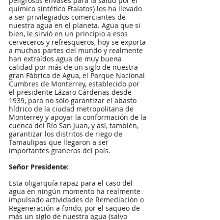
peligrosos envases para la salud por el 
químico sintético Ftalatos) los ha llevado 
a ser privilegiados comerciantes de 
nuestra agua en el planeta. Agua que si 
bien, le sirvió en un principio a esos 
cerveceros y refresqueros, hoy se exporta 
a muchas partes del mundo y realmente 
han extraídos agua de muy buena 
calidad por más de un siglo de nuestra 
gran Fábrica de Agua, el Parque Nacional 
Cumbres de Monterrey, establecido por 
el presidente Lázaro Cárdenas desde 
1939, para no sólo garantizar el abasto 
hídrico de la ciudad metropolitana de 
Monterrey y apoyar la conformación de la 
cuenca del Río San Juan, y así, también, 
garantizar los distritos de riego de 
Tamaulipas que llegaron a ser 
importantes graneros del país.
Señor Presidente:  
Esta oligarquía rapaz para el caso del 
agua en ningún momento ha realmente 
impulsado actividades de Remediación o 
Regeneración a fondo, por el saqueo de 
más un siglo de nuestra agua (salvo 