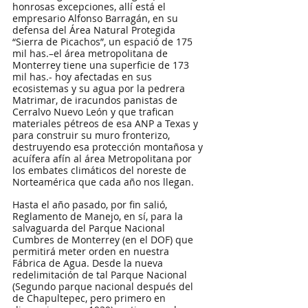
honrosas excepciones, allí está el 
empresario Alfonso Barragán, en su 
defensa del Área Natural Protegida 
“Sierra de Picachos”, un espació de 175 
mil has.–el área metropolitana de 
Monterrey tiene una superficie de 173 
mil has.- hoy afectadas en sus 
ecosistemas y su agua por la pedrera 
Matrimar, de iracundos panistas de 
Cerralvo Nuevo León y que trafican 
materiales pétreos de esa ANP a Texas y 
para construir su muro fronterizo, 
destruyendo esa protección montañosa y 
acuífera afín al área Metropolitana por 
los embates climáticos del noreste de 
Norteamérica que cada año nos llegan.
Hasta el año pasado, por fin salió, 
Reglamento de Manejo, en sí, para la 
salvaguarda del Parque Nacional 
Cumbres de Monterrey (en el DOF) que 
permitirá meter orden en nuestra 
Fábrica de Agua. Desde la nueva 
redelimitación de tal Parque Nacional 
(Segundo parque nacional después del 
de Chapultepec, pero primero en 