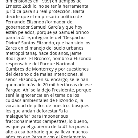
dimensiones en 1939) en tiempos de 
Ernesto Zedillo, no se tenía herramienta 
jurídica para su real protección. Basta 
decirle que el empresario-político de 
Fernando Elizondo (formador del 
gobernador Samuel García y que hoy 
están pelados, porque ya Samuel brinco 
para la 4T e, integrante del “Despacho 
Divino” Santos Elizondo, que han sido los 
Zares en el manejo del suelo urbanos 
metropolitana). hace dos años, Jaime 
Rodríguez “El Bronco”, nombró a Elizondo 
responsable del Parque Nacional 
Cumbres de Monterrey y por cuestiones 
del destino o de malas intenciones, al 
señor Elizondo, en su encargo, se le han 
quemado más de 20 mil hectáreas de ese 
Parque. Ahí se la dejo Presidente, porque 
será la ignorancia en el tema de los 
cuidaos ambientales de Elizondo o, la 
voracidad de pillos de nuestros bosques 
los que andan deforestar “a la 
malagueña” para imponer sus 
fraccionamientos campestres, lo bueno, 
es que ya el gobierno de la 4T ha puesto 
alto a esa barbarie que ya lleva muchos 
años en ese Parque con el Reglamento 