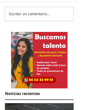
Escribir un comentario...
Partido tendrá que
México medall
cambiar nombre
histórico, cam
los JCC
Noticias recientes