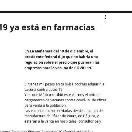
19 ya está en farmacias
En La Mañanera del 19 de diciembre, el 
presidente federal dijo que no habría una 
regulación sobre el precio que pusieran las 
empresas para la vacuna de COVID-19. 
Si tienes mil pesos en tu bolsa podrías adquirir la 
vacuna contra covid-19.
Y es que México recibió este viernes el primer 
cargamento de vacunas contra covid-19  de Pfizer 
para venta a la población.
Las vacunas fueron enviadas desde la planta de 
manufactura de Pfizer de Puurs, en Bélgica, y 
estarán a la venta en hospitales, consultorios y 
rotección contra Riesgos Sanitarios (Cofepris) autorizó la 