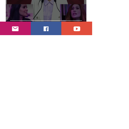
Abren proceso sancionador a diputadas
poblanas
hace 3 días
2 min de lectura
Encuentran daños a la videoteca de Canal
Once