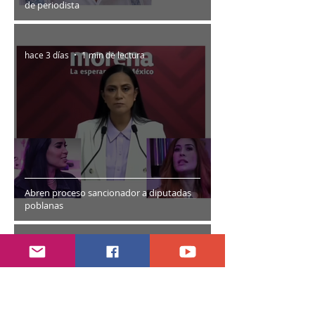
de periodista
hace 3 días
1 min de lectura
Abren proceso sancionador a diputadas
poblanas
hace 4 días
2 min de lectura