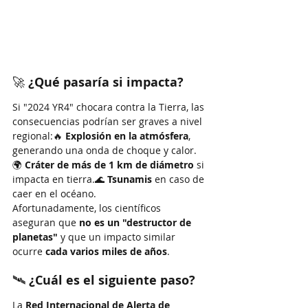
🚀 
¿Qué pasaría si impacta?
Si "2024 YR4" chocara contra la Tierra, las 
consecuencias podrían ser graves a nivel 
regional:🔥 
Explosión en la atmósfera
, 
generando una onda de choque y calor.
🌍 
Cráter de más de 1 km de diámetro
 si 
impacta en tierra.🌊 
Tsunamis
 en caso de 
caer en el océano.
Afortunadamente, los científicos 
aseguran que 
no es un "destructor de 
planetas"
 y que un impacto similar 
ocurre 
cada varios miles de años
.
🛰 
¿Cuál es el siguiente paso?
La 
Red Internacional de Alerta de 