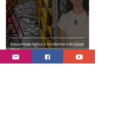
Encuentran daños a la videoteca de Canal
Once
30 jul
2 min de lectura