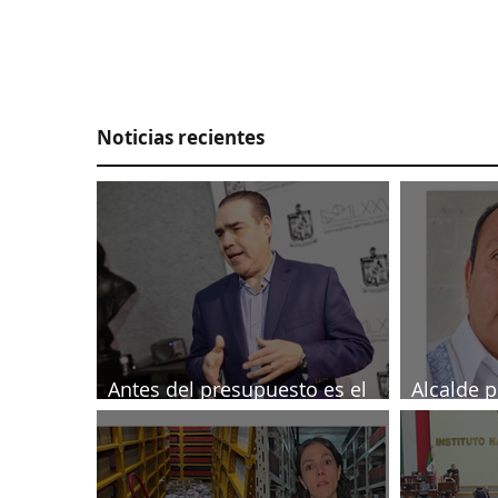
Noticias recientes
Antes del presupuesto es el
Alcalde p
Tesorero: Heriberto
investig
periodist