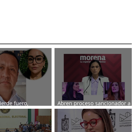
ierde fuero,
Abren proceso sancionador a
ado por muerte de
diputadas poblanas
a