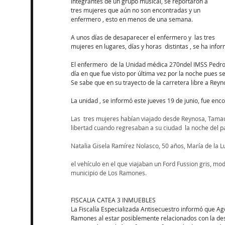
integrantes de un grupo musical, se reportaron a 
tres mujeres que aún no son encontradas y un 
enfermero , esto en menos de una semana.
A unos días de desaparecer el enfermero y  las tres 
mujeres en lugares, días y horas  distintas , se ha info
El enfermero  de la Unidad médica 270ndel IMSS Pedro A
día en que fue visto por última vez por la noche pues s
Se sabe que en su trayecto de la carretera libre a Rey
La unidad , se informó este jueves 19 de junio, fue en
Las  tres mujeres habían viajado desde Reynosa, Tamau
libertad cuando regresaban a su ciudad  la noche del 
Natalia Gisela Ramírez Nolasco, 50 años, María de la L
el vehículo en el que viajaban un Ford Fussion gris, mo
municipio de Los Ramones.
FISCALIA CATEA 3 INMUEBLES
La Fiscalía Especializada Antisecuestro informó que Ag
Ramones al estar posiblemente relacionados con la des