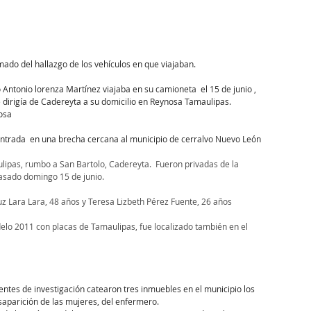
rmado del hallazgo de los vehículos en que viajaban.
ntonio lorenza Martínez viajaba en su camioneta  el 15 de junio , 
e dirigía de Cadereyta a su domicilio en Reynosa Tamaulipas.
nosa
contrada  en una brecha cercana al municipio de cerralvo Nuevo León
lipas, rumbo a San Bartolo, Cadereyta.  Fueron privadas de la 
pasado domingo 15 de junio.
uz Lara Lara, 48 años y Teresa Lizbeth Pérez Fuente, 26 años
delo 2011 con placas de Tamaulipas, fue localizado también en el 
entes de investigación catearon tres inmuebles en el municipio los 
aparición de las mujeres, del enfermero.