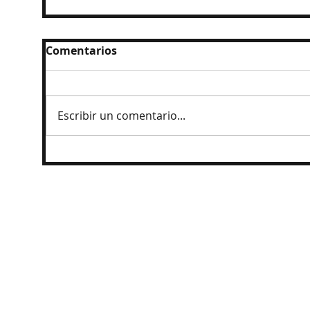
Comentarios
Escribir un comentario...
Reanudan parcialmente exportación
del aguacate