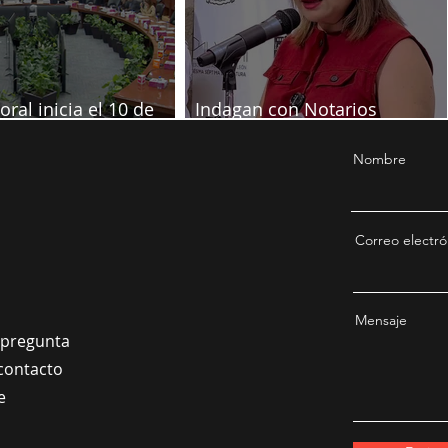
oral inicia el 10 de
Indagan con Notarios
re
información por juicio contra
Samuel
Nombre
Correo electró
Mensaje
a pregunta
contacto
e