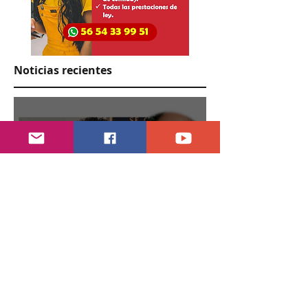
Noticias recientes
hace 2 días
3 min de lectura
Alcalde pierde fuero, investigado por muerte
de periodista