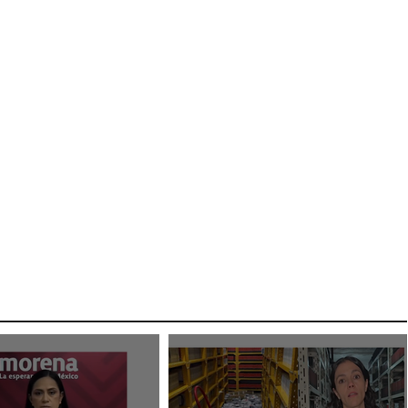
Abren proceso sancionador a
diputadas poblanas