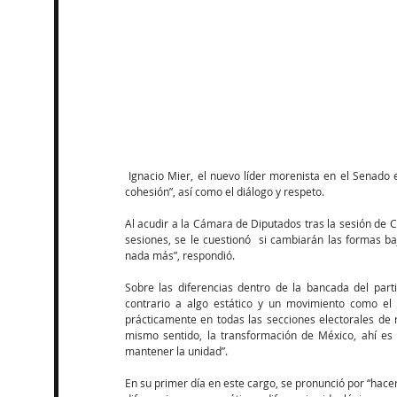
 Ignacio Mier, el nuevo líder morenista en el Senado expuso que su principal encomienda será “mantener la unidad y la 
cohesión”, así como el diálogo y respeto. 
Al acudir a la Cámara de Diputados tras la sesión de C
sesiones, se le cuestionó  si cambiarán las formas b
nada más”, respondió. 
Sobre las diferencias dentro de la bancada del parti
contrario a algo estático y un movimiento como el n
prácticamente en todas las secciones electorales de 
mismo sentido, la transformación de México, ahí es
mantener la unidad”. 
En su primer día en este cargo, se pronunció por “hacer 