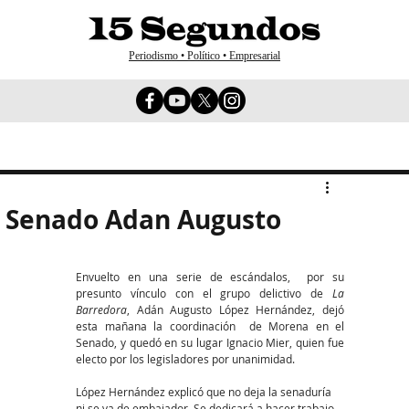
Periodismo • Político • Empresarial
l Senado Adan Augusto
Envuelto en una serie de escándalos,  por su 
presunto vínculo con el grupo delictivo de 
La 
Barredora
, Adán Augusto López Hernández, dejó 
esta mañana la coordinación  de Morena en el 
Senado, y quedó en su lugar Ignacio Mier, quien fue 
electo por los legisladores por unanimidad.
López Hernández explicó que no deja la senaduría 
ni se va de embajador. Se dedicará a hacer trabajo 