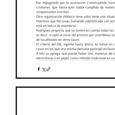
fue impugnado por la asociación Construyendo Socie
cristianas, que hasta ayer había cumplido de manera 
simpatizantes inscritos.
Otra organización (México tiene vida) tiene una situaci
mientras que Personas Sumando (identificada con ex fu
está en busca de miembros.
Rodríguez proponía que se tomen en cuenta todas las a
es decir, si optó al inicio del proceso por asambleas es
de los afiliados en otros casos.
El criterio del INE, vigente hasta ahora, es tomar en c
casos en los que una misma persona participó en favor 
A ello se agrega que puede haber tres maneras de insc
electrónica) o en papel, como método tradicional en ca