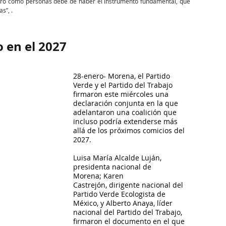
 pero como personas debe de haber el instrumento fundamental, que 
s”, .
o en el 2027
28-enero- Morena, el Partido 
Verde y el Partido del Trabajo 
firmaron este miércoles una 
declaración conjunta en la que 
adelantaron una coalición que 
incluso podría extenderse más 
allá de los próximos comicios del 
2027.
Luisa María Alcalde Luján, 
presidenta nacional de 
Morena; Karen 
Castrejón, dirigente nacional del 
Partido Verde Ecologista de 
México, y Alberto Anaya, líder 
nacional del Partido del Trabajo, 
firmaron el documento en el que 