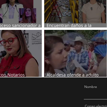
oceso sancionador a
Encuentran daños a la
s poblanas
videoteca de Canal Once
con Notarios
Alcaldesa ofende a adulto
ón por juicio contra
mayor en pleno evento
Nombre
Correo electró