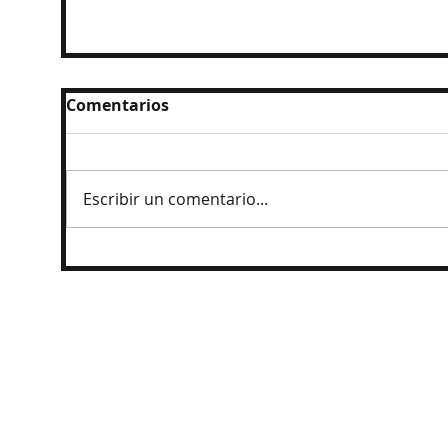
Comentarios
Escribir un comentario...
Detienen a exgobernador de Guerrero
por caso Ayotzinapa