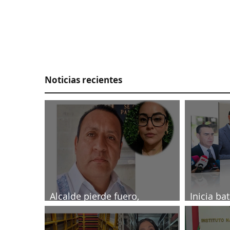
Noticias recientes
Alcalde pierde fuero,
Inicia ba
investigado por muerte de
2027
periodista