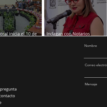
oral inicia el 10 de
Indagan con Notarios
re
información por juicio contra
Samuel
Nombre
Correo electró
Mensaje
a pregunta
contacto
e