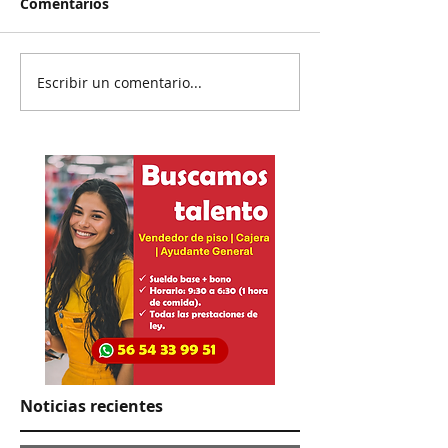
Comentarios
Escribir un comentario...
Rechazan propuesta de
El Pato se salv
Presidenta en el IEE
hundió a
colaboradores
Noticias recientes