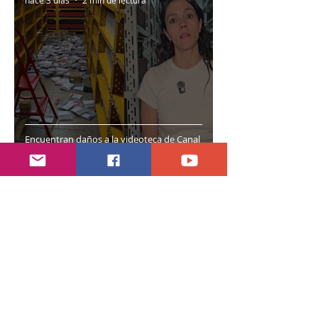
hace 3 días
2 min de lectura
Encuentran daños a la videoteca de Canal
Once
hace 7 días
2 min de lectura