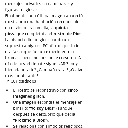
mensajes privados con amenazas y 
figuras religiosas.
Finalmente, una última imagen apareció 
mostrando una habitación reconocible 
en el video… y con ella, la 
quinta 
pieza
 que completaba el 
rostro de Dios
.
La historia dio un giro cuando un 
supuesto amigo de PC afirmó que todo 
era falso, que fue un experimento o 
broma... pero muchos no le creyeron. A 
día de hoy, el debate sigue: ¿ARG muy 
bien elaborado? ¿Campaña viral? ¿O algo 
más inquietante?
📌 Curiosidades
El rostro se reconstruyó con 
cinco 
imágenes glitch
.
Una imagen escondía el mensaje en 
binario: 
“Yo soy Dios”
 (aunque 
después se descubrió que decía 
“Próximo a Dios”
).
Se relaciona con símbolos religiosos, 