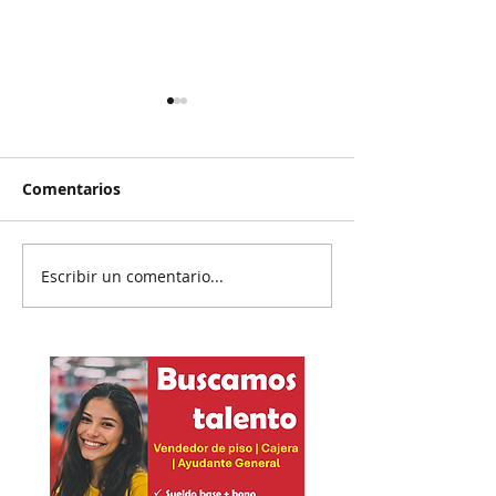
Comentarios
Escribir un comentario...
Reanudan
Prisión preven
parcialmente
exgobernador 
exportación del
Ayotzinapa
aguacate