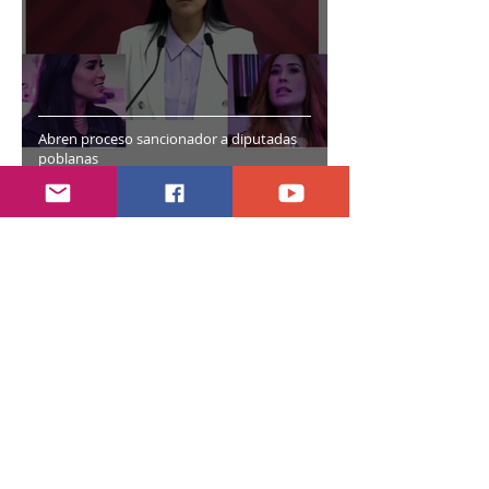
Abren proceso sancionador a diputadas
poblanas
hace 6 días
2 min de lectura
Encuentran daños a la videoteca de Canal
Once