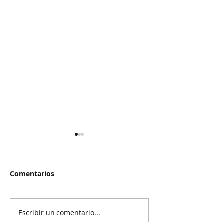
Comentarios
Escribir un comentario...
Rechazan propuesta de
El Pato se salv