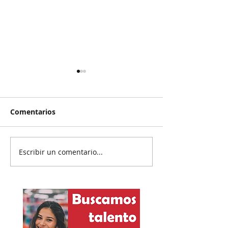
Comentarios
Escribir un comentario...
Reanudan
Prisión preven
parcialmente
exgobernador 
exportación del
Ayotzinapa
aguacate