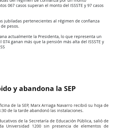
ladas del régimen de confianza por un monto 
tos 067 casos superan el monto del ISSSTE y 97 casos 
s jubiladas pertenecientes al régimen de confianza 
 de pesos.
na actualmente la Presidenta, lo que representa un 
il 074 ganan más que la pensión más alta del ISSSTE y 
MSS
pido y abandona la SEP
cina de la SEP, Marx Arriaga Navarro recibió su hoja de 
3:30 de la tarde abandonó las instalaciones.
ucativos de la Secretaría de Educación Pública, salió de 
da Universidad 1200 sin presencia de elementos de 