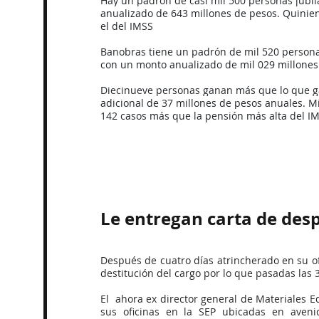
Hay un padrón de casi mil 500 personas jubi
anualizado de 643 millones de pesos. Quinien
el del IMSS
Banobras tiene un padrón de mil 520 persona
con un monto anualizado de mil 029 millones
Diecinueve personas ganan más que lo que ga
adicional de 37 millones de pesos anuales. M
142 casos más que la pensión más alta del I
Le entregan carta de des
Después de cuatro días atrincherado en su ofi
destitución del cargo por lo que pasadas las 
El  ahora ex director general de Materiales Ed
sus oficinas en la SEP ubicadas en aveni