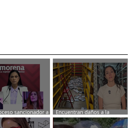
oceso sancionador a
Encuentran daños a la
s poblanas
videoteca de Canal Once