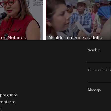
con Notarios
Alcaldesa ofende a adulto
ón por juicio contra
mayor en pleno evento
Nombre
Correo electró
Mensaje
a pregunta
contacto
e